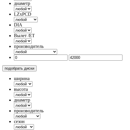
диаметр
LZxPCD
DIA
Вылет /ET
производитель
подобрать диски
ширина
высота
диаметр
производитель
сезон