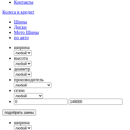
Контакты
Колеса в кредит
Шины
Диски
Мото Шины
по авто
ширина
высота
диаметр
производитель
сезон
подобрать шины
ширина