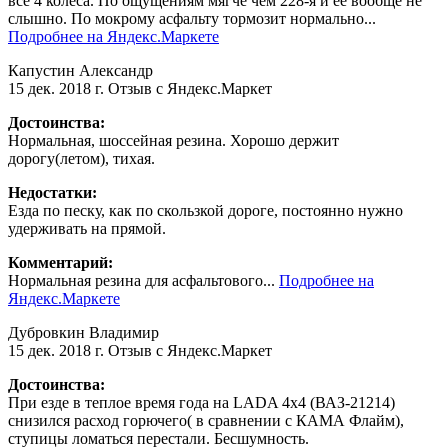
все 4 колеса. По ощущениям мягче чем 228-я и её вообще не
слышно. По мокрому асфальту тормозит нормально...
Подробнее на Яндекс.Маркете
Капустин Александр
15 дек. 2018 г.
Отзыв с Яндекс.Маркет
Достоинства:
Нормальная, шоссейная резина. Хорошо держит
дорогу(летом), тихая.
Недостатки:
Езда по песку, как по скользкой дороге, постоянно нужно
удерживать на прямой.
Комментарий:
Нормальная резина для асфальтового...
Подробнее на
Яндекс.Маркете
Дубровкин Владимир
15 дек. 2018 г.
Отзыв с Яндекс.Маркет
Достоинства:
При езде в теплое время года на LADA 4x4 (ВАЗ-21214)
снизился расход горючего( в сравнении с КАМА Флайм),
ступицы ломаться перестали. Бесшумность.