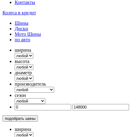
Контакты
Колеса в кредит
Шины
Диски
Мото Шины
по авто
ширина
высота
диаметр
производитель
сезон
подобрать шины
ширина