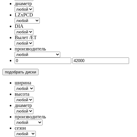
диаметр
LZxPCD
DIA
Вылет /ET
производитель
подобрать диски
ширина
высота
диаметр
производитель
сезон