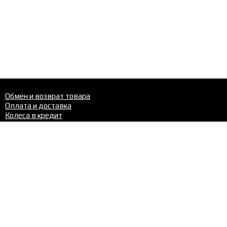
Обмен и возврат товара
Оплата и доставка
Колеса в кредит
Шиномонтаж
Шины
Диски
Шиномонтаж
Контакты
Телефон в Перми:
+7 (342)
288-22-02
Нравится сайт? Поделись с друзьями: