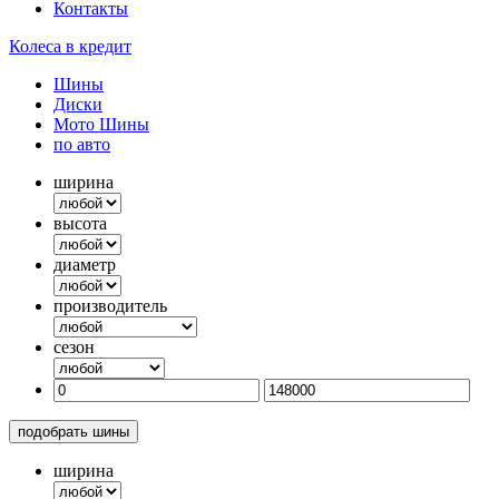
Контакты
Колеса в кредит
Шины
Диски
Мото Шины
по авто
ширина
высота
диаметр
производитель
сезон
подобрать шины
ширина