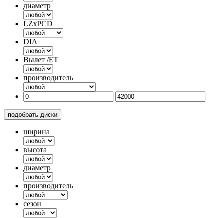
диаметр
LZxPCD
DIA
Вылет /ET
производитель
подобрать диски
ширина
высота
диаметр
производитель
сезон