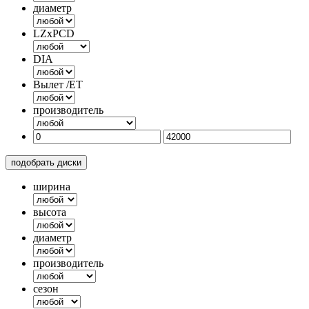
диаметр
LZxPCD
DIA
Вылет /ET
производитель
подобрать диски
ширина
высота
диаметр
производитель
сезон