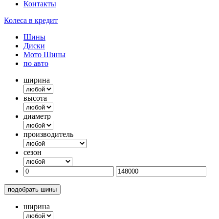
Контакты
Колеса в кредит
Шины
Диски
Мото Шины
по авто
ширина
высота
диаметр
производитель
сезон
подобрать шины
ширина