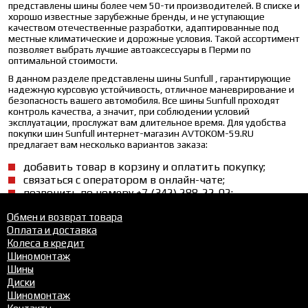
представлены шины более чем 50-ти производителей. В списке и
хорошо известные зарубежные бренды, и не уступающие
качеством отечественные разработки, адаптированные под
местные климатические и дорожные условия. Такой ассортимент
позволяет выбрать лучшие автоаксессуары в Перми по
оптимальной стоимости.
В данном разделе представлены шины Sunfull , гарантирующие
надежную курсовую устойчивость, отличное маневрирование и
безопасность вашего автомобиля. Все шины Sunfull проходят
контроль качества, а значит, при соблюдении условий
эксплуатации, прослужат вам длительное время. Для удобства
покупки шин Sunfull интернет-магазин AVTOKOM-59.RU
предлагает вам несколько вариантов заказа:
добавить товар в корзину и оплатить покупку;
связаться с оператором в онлайн-чате;
позвонить по номеру +7 (342) 288-22-02;
воспользоваться услугой обратного звонка.
Обмен и возврат товара
Оплата и доставка
Колеса в кредит
Шиномонтаж
Шины
Диски
Шиномонтаж