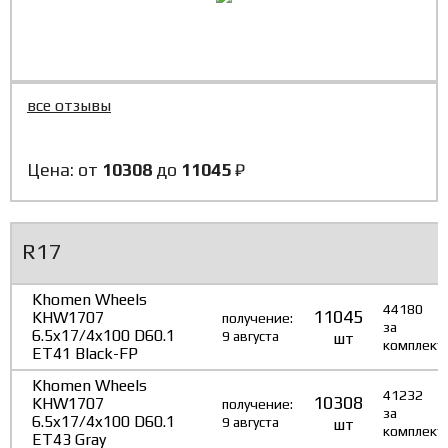
все отзывы
Цена: от
10308
до
11045
₽
R17
Khomen Wheels
44180
11045
KHW1707
получение:
за
6.5x17/4x100 D60.1
9 августа
шт
комплект
ET41 Black-FP
Khomen Wheels
41232
10308
KHW1707
получение:
за
6.5x17/4x100 D60.1
9 августа
шт
комплект
ET43 Gray