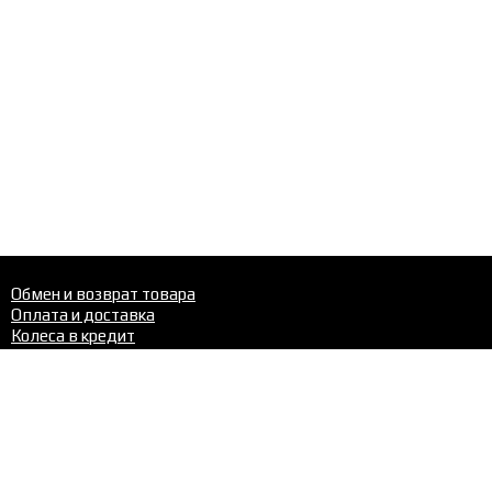
Обмен и возврат товара
Оплата и доставка
Колеса в кредит
Шиномонтаж
Шины
Диски
Шиномонтаж
Контакты
Телефон в Перми:
+7 (342)