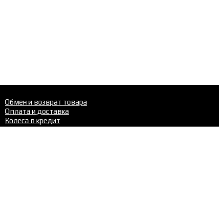
Обмен и возврат товара
Оплата и доставка
Колеса в кредит
Шиномонтаж
Шины
Диски
Шиномонтаж
Контакты
Телефон в Перми:
+7 (342)
288-22-02
Нравится сайт? Поделись с друзьями: