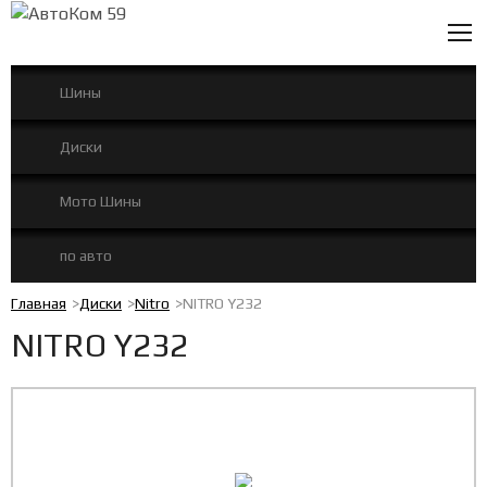
0
Шины
Диски
Мото Шины
по авто
Главная
Диски
Nitro
NITRO Y232
NITRO Y232