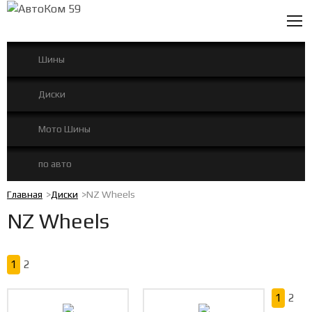
0
Шины
Диски
Мото Шины
по авто
Главная
Диски
NZ Wheels
NZ Wheels
1
2
1
2