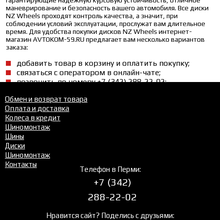
гарантирующие надежную курсовую устойчивость, отличное
маневрирование и безопасность вашего автомобиля. Все диски
NZ Wheels проходят контроль качества, а значит, при
соблюдении условий эксплуатации, прослужат вам длительное
время. Для удобства покупки дисков NZ Wheels интернет-
магазин AVTOKOM-59.RU предлагает вам несколько вариантов
заказа:
добавить товар в корзину и оплатить покупку;
связаться с оператором в онлайн-чате;
позвонить по номеру +7 (342) 288-22-02;
воспользоваться услугой обратного звонка.
Обмен и возврат товара
Оплата и доставка
Колеса в кредит
Шиномонтаж
Шины
Диски
Шиномонтаж
Контакты
Телефон в Перми:
+7 (342)
288-22-02
Нравится сайт? Поделись с друзьями: