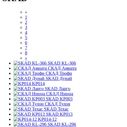
«
1
2
3
4
5
6
7
8
»
SKAD KL-366
СКАД Амиата
СКАД Трофи
SKAD Дунай
KP014
SKAD Ларго
СКАД Ницца
SKAD KP003
СКАД Тулон
SKAD Техас
SKAD KP013
KP014-12
SKAD KL-296