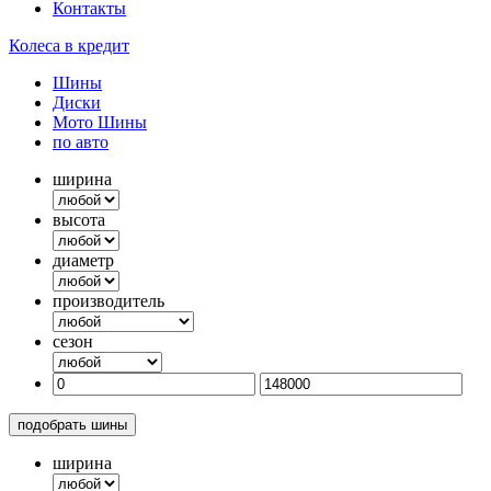
Контакты
Колеса в кредит
Шины
Диски
Мото Шины
по авто
ширина
высота
диаметр
производитель
сезон
подобрать шины
ширина