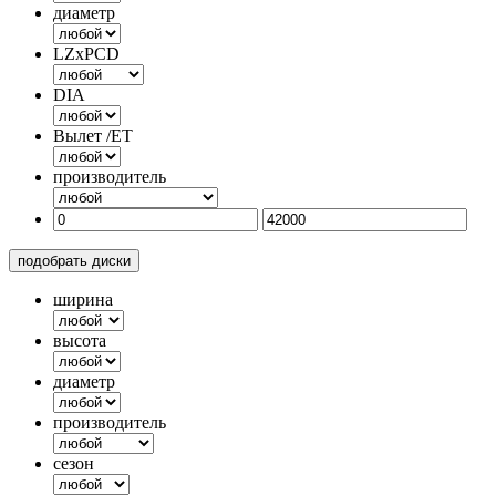
диаметр
LZxPCD
DIA
Вылет /ET
производитель
подобрать диски
ширина
высота
диаметр
производитель
сезон