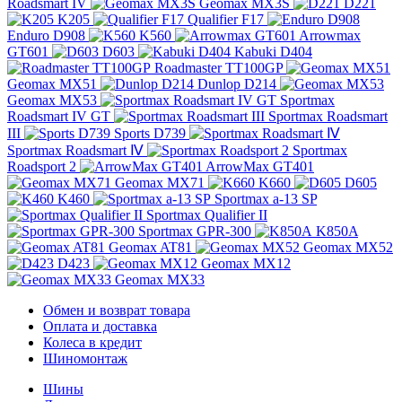
Roadsmart IV
Geomax MX3S
D221
K205
Qualifier F17
Enduro D908
K560
Arrowmax
GT601
D603
Kabuki D404
Roadmaster TT100GP
Geomax MX51
Dunlop D214
Geomax MX53
Sportmax
Roadsmart IV GT
Sportmax Roadsmart
III
Sports D739
Sportmax Roadsmart Ⅳ
Sportmax
Roadsport 2
ArrowMax GT401
Geomax MX71
K660
D605
K460
Sportmax a-13 SP
Sportmax Qualifier II
Sportmax GPR-300
K850A
Geomax AT81
Geomax MX52
D423
Geomax MX12
Geomax MX33
Обмен и возврат товара
Оплата и доставка
Колеса в кредит
Шиномонтаж
Шины