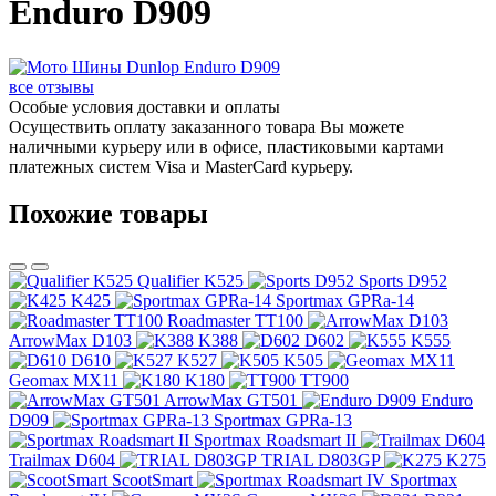
Enduro D909
все отзывы
Особые условия доставки и оплаты
Осуществить оплату заказанного товара Вы можете
наличными курьеру или в офисе, пластиковыми картами
платежных систем Visa и MasterCard курьеру.
Похожие товары
Qualifier K525
Sports D952
K425
Sportmax GPRa-14
Roadmaster TT100
ArrowMax D103
K388
D602
K555
D610
K527
K505
Geomax MX11
K180
TT900
ArrowMax GT501
Enduro
D909
Sportmax GPRa-13
Sportmax Roadsmart II
Trailmax D604
TRIAL D803GP
K275
ScootSmart
Sportmax