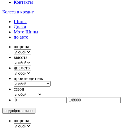
Контакты
Колеса в кредит
Шины
Диски
Мото Шины
по авто
ширина
высота
диаметр
производитель
сезон
подобрать шины
ширина