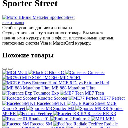
Sportec Street
все отзывы
Особые условия доставки и оплаты
Осуществить оплату заказанного товара Вы можете
наличными курьеру или в офисе, пластиковыми картами
платежных систем Visa и MasterCard курьеру.
Похожие товары
MC4
Block C
Cruisetec
MC360 MID SOFT
MCE 6 Days Extreme Hard
ME 888 Marathon Ultra
Tourance Exp
ME7 Teen
Roadtec Scooter
ME77 Perfect
Racetec SM K1
MCE
Karoo Street
Sportec M3
Sportec
M9 RR
Feelfree
Racetec RR K3
Roadtec 01
Enduro 2
ME1
Racetec SM
Feelfree Radiale