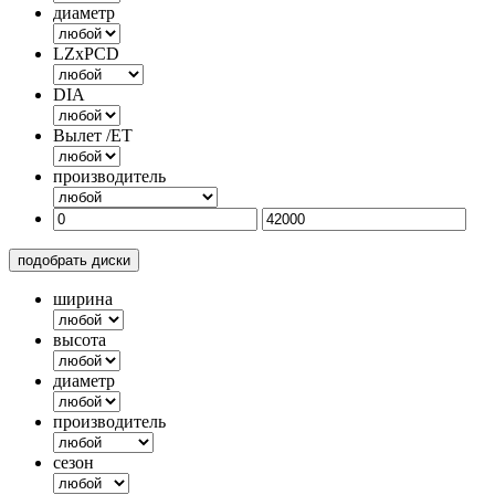
диаметр
LZxPCD
DIA
Вылет /ET
производитель
подобрать диски
ширина
высота
диаметр
производитель
сезон