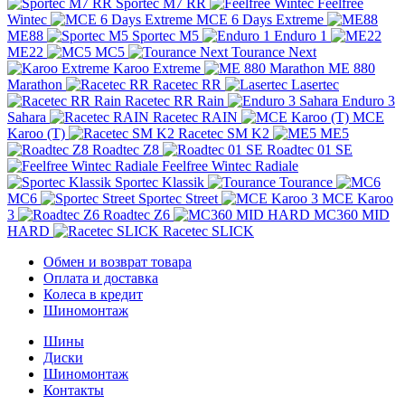
Sportec M7 RR
Feelfree
Wintec
MCE 6 Days Extreme
ME88
Sportec M5
Enduro 1
ME22
MC5
Tourance Next
Karoo Extreme
ME 880
Marathon
Racetec RR
Lasertec
Racetec RR Rain
Enduro 3
Sahara
Racetec RAIN
MCE
Karoo (T)
Racetec SM K2
ME5
Roadtec Z8
Roadtec 01 SE
Feelfree Wintec Radiale
Sportec Klassik
Tourance
MC6
Sportec Street
MCE Karoo
3
Roadtec Z6
MC360 MID
HARD
Racetec SLICK
Обмен и возврат товара
Оплата и доставка
Колеса в кредит
Шиномонтаж
Шины
Диски
Шиномонтаж
Контакты