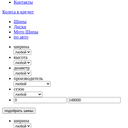
Контакты
Колеса в кредит
Шины
Диски
Мото Шины
по авто
ширина
высота
диаметр
производитель
сезон
подобрать шины
ширина