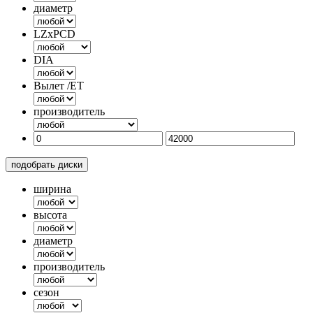
диаметр
LZxPCD
DIA
Вылет /ET
производитель
подобрать диски
ширина
высота
диаметр
производитель
сезон