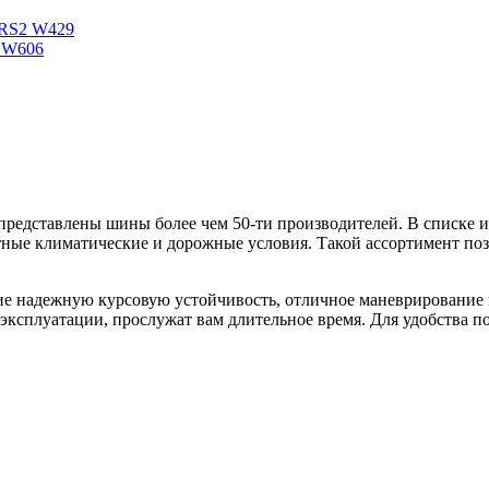
e RS2 W429
Z W606
едставлены шины более чем 50-ти производителей. В списке и
тные климатические и дорожные условия. Такой ассортимент по
е надежную курсовую устойчивость, отличное маневрирование 
вий эксплуатации, прослужат вам длительное время. Для удобст