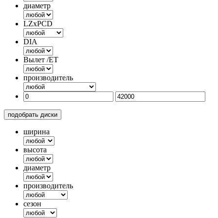
диаметр
LZxPCD
DIA
Вылет /ET
производитель
подобрать диски
ширина
высота
диаметр
производитель
сезон