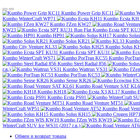
Kumho Power Grip KC11
Kumho WinterCraft WP71
Kumho Ecsta KH
Kumho I'Zen KW27
KW23
Kumho Ecsta SPT KU3
Kumho HP91
Kumho Solu
Kumho Solus KR21
Kumho
Kumho City Venture KL33
Kumho Solus K
Kumho Ecsta SPT KU31
Kumho WinterCraft WS71
Kumho PorTra
Kumho Steel Radial 856
г.в.)
Kumho Wattrun VS31
Kumho PorTran KC53
Kumho Sense KR26
Kumho Road Venture SAT KL
Kumho KH18
Kumho E
Kumho Ecsta PS91
Kumho Road Venture MT51
WinterCraft WP51
Kumho Road Vent
Kumho Solus KH15
Kumho I'Zen WIS KW19
WinterCraft SUV Ice WS31 (2017 г.в.)
Обмен и возврат товара