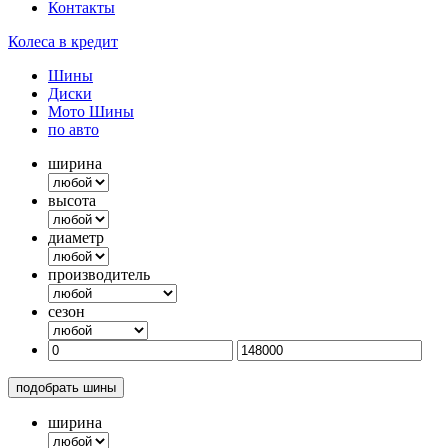
Контакты
Колеса в кредит
Шины
Диски
Мото Шины
по авто
ширина
высота
диаметр
производитель
сезон
подобрать шины
ширина