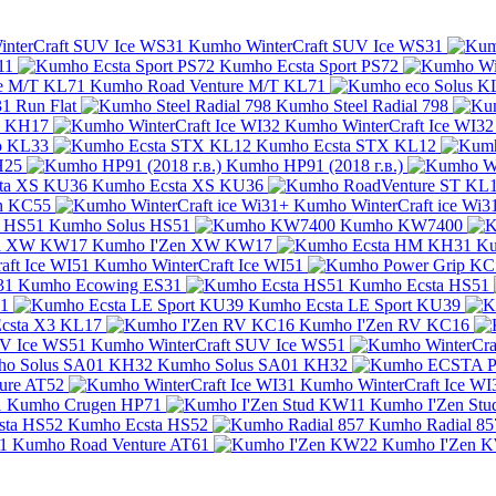
Kumho WinterCraft SUV Ice WS31
11
Kumho Ecsta Sport PS72
Kumho Road Venture M/T KL71
1 Run Flat
Kumho Steel Radial 798
s KH17
Kumho WinterCraft Ice WI32
 KL33
Kumho Ecsta STX KL12
H25
Kumho HP91 (2018 г.в.)
Kumho Ecsta XS KU36
n KC55
Kumho WinterCraft ice Wi3
Kumho Solus HS51
Kumho KW7400
Kumho I'Zen XW KW17
Ku
Kumho WinterCraft Ice WI51
Kumho Ecowing ES31
Kumho Ecsta HS51
61
Kumho Ecsta LE Sport KU39
csta X3 KL17
Kumho I'Zen RV KC16
Kumho WinterCraft SUV Ice WS51
Kumho Solus SA01 KH32
ure AT52
Kumho WinterCraft Ice WI
Kumho Crugen HP71
Kumho I'Zen St
Kumho Ecsta HS52
Kumho Radial 85
Kumho Road Venture AT61
Kumho I'Zen 