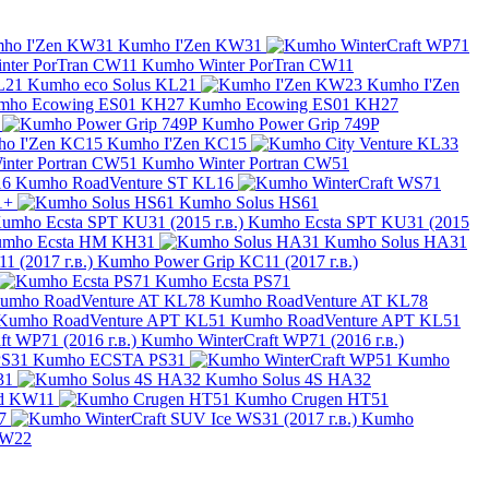
Kumho I'Zen KW31
Kumho Winter PorTran CW11
Kumho eco Solus KL21
Kumho I'Zen
Kumho Ecowing ES01 KH27
Kumho Power Grip 749P
Kumho I'Zen KC15
Kumho Winter Portran CW51
Kumho RoadVenture ST KL16
1+
Kumho Solus HS61
Kumho Ecsta SPT KU31 (2015
mho Ecsta HM KH31
Kumho Solus HA31
Kumho Power Grip KC11 (2017 г.в.)
Kumho Ecsta PS71
Kumho RoadVenture AT KL78
Kumho RoadVenture APT KL51
Kumho WinterCraft WP71 (2016 г.в.)
Kumho ECSTA PS31
Kumho
31
Kumho Solus 4S HA32
ud KW11
Kumho Crugen HT51
7
Kumho
KW22