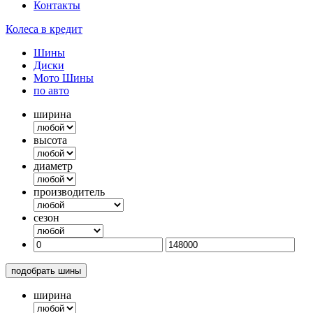
Контакты
Колеса в кредит
Шины
Диски
Мото Шины
по авто
ширина
высота
диаметр
производитель
сезон
подобрать шины
ширина