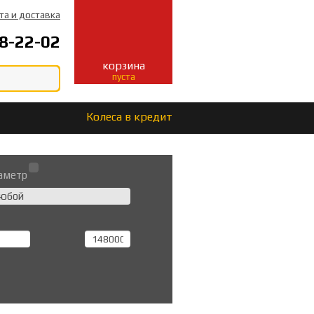
та и доставка
8-22-02
корзина
пуста
Колеса в кредит
аметр