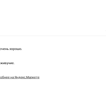
 очень хорошо.
еживучие.
обнее на Яндекс.Маркете