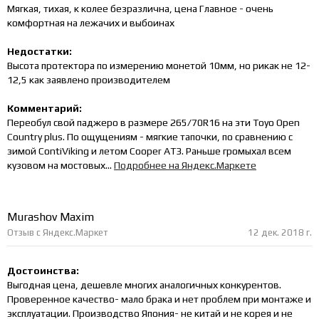
Мягкая, тихая, к колее безразлична, цена Главное - очень
комфортная на лежачих и выбоинах
Недостатки:
Высота протектора по измерению монетой 10мм, но рикак не 12-
12,5 как заявлено производителем
Комментарий:
Переобул свой паджеро в размере 265/70R16 на эти Toyo Open
Country plus. По ощущениям - мягкие тапочки, по сравнению с
зимой ContiViking и летом Cooper AT3. Раньше громыхал всем
кузовом на мостовых...
Подробнее на Яндекс.Маркете
Murashov Maxim
Отзыв с Яндекс.Маркет
12 дек. 2018 г.
Достоинства:
Выгодная цена, дешевле многих аналогичных конкурентов.
Проверенное качество- мало брака и нет проблем при монтаже и
эксплуатации. Производство Япония- не китай и не корея и не