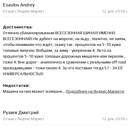
Esaulov Andrey
Отзыв с Яндекс.Маркет
12 дек. 2018 г.
Достоинства:
Отлично сбалансированная ВСЕСЕЗОННАЯ ШИНА!!!! ИМЕННО
ВСЕСЕЗОННАЯ!!! Не дубеет на морозе, на льду , понятно, не шипы,
чтобы понимали что ждёт, скажу так : процентов на 5-10 хуже
топовых липучек. Вобщем, за зиму - уверенная 4. Лето на
процентов 5-10 хуже топовых дорожных мишелен или пирелли ,
тоже 4. Вне дорог - аналогично в сравнении с реальными off road
проходимцами - тоже около 4. За что поставил тогда 5? - ЗА ЕЁ
УНИВЕРСАЛЬНОСТЬ!!!!
Недостатки:
Машина на них может излишне...
Подробнее на Яндекс.Маркете
Рузаев Дмитрий
Отзыв с Яндекс.Маркет
12 дек. 2018 г.