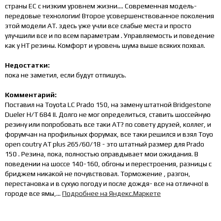
страны ЕС с низким уровнем жизни.... Современная модель-
передовые технологии! Второе усовершенствованное поколения
этой модели АТ. здесь уже учли все слабые места и просто
улучшили все и по всем параметрам . Управляемость и поведение
как у НТ резины. Комфорт и уровень шума выше всяких похвал.
Недостатки:
пока не заметил, если будут отпишусь.
Комментарий:
Поставил на Toyota LC Prado 150, на замену штатной Bridgestone
Dueler H/T 684 II. Долго не мог определиться, ставить шоссейную
резину или попробовать все таки АТ? по совету друзей, коллег, и
форумчан на профильных форумах, все таки решился и взял Toyo
open coutry AT plus 265/60/18 - это штатный размер для Prado
150 . Резина, пока, полностью оправдывает мои ожидания. В
поведении на шоссе 140-160, обгоны и перестроения, разницы с
бриджем никакой не почувствовал. Торможение , разгон,
перестановка и в сухую погоду и после дождя- все на отлично! в
городе все ямы,...
Подробнее на Яндекс.Маркете