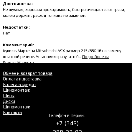
Достоинства:
Не шумная, хорошая проходимость, быстро очищается от грязи,
колею держит, расход топлива не замечен.
Недостатки:
Нет
Комментарий:
Купил в Марте на Mitsubischi ASX размер 215/65R16 на замену
штатной резине. Установил сразу, что б...
Подробнее на
Яндекс.Маркете
Обмен и возврат товара
Оплата и доставка
Все отзывы на Яндекс.Маркете
Колеса в кредит
Шиномонтаж
Шины
Диски
Шиномонтаж
Контакты
Телефон в Перми:
+7 (342)
288-22-02