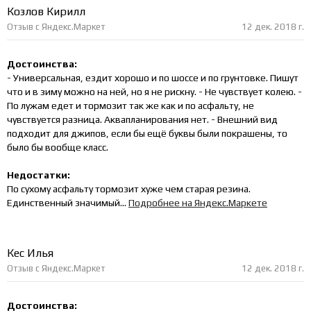
Козлов Кирилл
Отзыв с Яндекс.Маркет
12 дек. 2018 г.
Достоинства:
- Универсальная, ездит хорошо и по шоссе и по грунтовке. Пишут
что и в зиму можно на ней, но я не рискну. - Не чувствует колею. -
По лужам едет и тормозит так же как и по асфальту, не
чувствуется разница. Аквапланирования нет. - Внешний вид
подходит для джипов, если бы ещё буквы были покрашены, то
было бы вообще класс.
Недостатки:
По сухому асфальту тормозит хуже чем старая резина.
Единственный значимый...
Подробнее на Яндекс.Маркете
Кес Илья
Отзыв с Яндекс.Маркет
12 дек. 2018 г.
Достоинства: