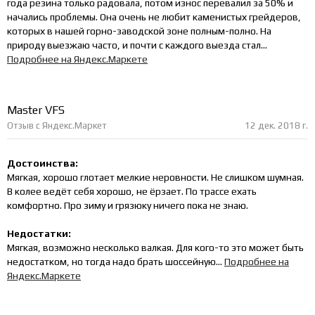
года резина только радовала, потом износ перевалил за 50% и
начались проблемы. Она очень не любит каменистых грейдеров,
которых в нашей горно-заводской зоне полным-полно. На
природу выезжаю часто, и почти с каждого выезда стал...
Подробнее на Яндекс.Маркете
Master VFS
Отзыв с Яндекс.Маркет
12 дек. 2018 г.
Достоинства:
Мягкая, хорошо глотает мелкие неровности. Не слишком шумная.
В колее ведёт себя хорошо, не ёрзает. По трассе ехать
комфортно. Про зиму и грязюку ничего пока не знаю.
Недостатки:
Мягкая, возможно несколько валкая. Для кого-то это может быть
недостатком, но тогда надо брать шоссейную...
Подробнее на
Яндекс.Маркете