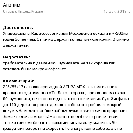
Аноним
Отзыв с Яндекс.Маркет
12 дек. 2018 г.
Достоинства:
Универсальна. Как всесезонка для Московской области и +-500км
годна более чем. Отлично держит колею, мелкие кочки. Отлично
держит лужи.
Недостатки:
требовательна к давлению, шумновата. не так хороша как
хотелось бы на мокром асфальте.
Комментарий:
235/65/17 на полноприводной ACURA MDX - ставил в апреле
прошлого года, именно AT+. Лето - хорошо, при скоростях около
80 шумновата, ее слышно и достаточно отчетливо. Сухой асфальт
до 140 держит хорошо, дальше особо и не пробовал, мокрый
похуже. На колею вообще побоку, лужи тоже отлично прорезает
Зима - включая морозы! - отлично, не дубеет, срывает если
только совсем оборзеть, попытавшись на льду вкатить в 90
градусный поворот на скорости. По снегу вполне себе едет, не