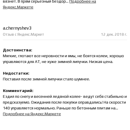
вязнет. В прям серьезный бездор...
Подробнее на
Яндекс.Маркете
a.chernyshev3
Отзыв с Яндекс.Маркет
12 дек. 2018 г.
Достоинства:
Мягкие, глотают все неровности и ямы, не боятся колеи, хорошо
управляются для АТ, не хуже зимней липучки. Низкая цена.
Недостатки:
Поставил после зимней липучки стало шумнее.
Комментарий:
Ездил по снегу и весенней ледяной колее- ведут себя стабильно и
предсказуемо. Ожидания после покупки оправдались! На скорости
140 управляется нормально. Раньше по бетонным плитам на...
Подробнее на Яндекс.Маркете