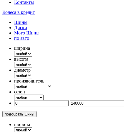
Контакты
Колеса в кредит
Шины
Диски
Мото Шины
по авто
ширина
высота
диаметр
производитель
сезон
подобрать шины
ширина