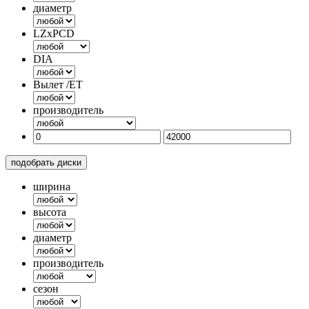
диаметр
LZxPCD
DIA
Вылет /ET
производитель
подобрать диски
ширина
высота
диаметр
производитель
сезон