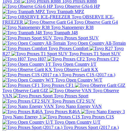
Toyo 350
Toyo Proxes R888
Toyo Observe GSi-6 HP
Toyo Tranpath MPZ
Toyo OBSERVE ICE-
FREEZER
Toyo Observe Garit G4
Toyo Nanoenergy R38
Toyo Tranpath J48
Toyo Proxes Sport SUV
Toyo Open Country All-Terrain
Toyo Proxes Comfort
Toyo
R27
Toyo Proxes T1 Sport SUV
Toyo H07
Toyo Proxes CF2
Toyo Open Country I/T
Toyo Observe Garit KX
Toyo Proxes C1S (2017 г.в.)
Toyo Open Country W/T
Toyo Proxes CF1
Toyo Observe Garit GIZ
Toyo Observe
VAN
Toyo Proxes Sport
Toyo Proxes CF2 SUV
Toyo Nano Energy VAN
Toyo Proxes R46A
Toyo Nano Energy 3
Toyo Proxes C1S
Toyo Open Country U/T
Toyo Proxes Sport (2017 г.в.)