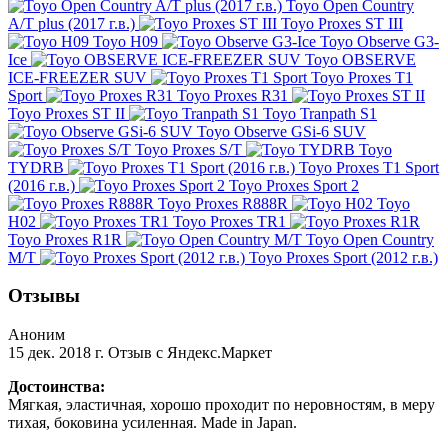
Toyo Open Country
A/T plus (2017 г.в.)
Toyo Proxes ST III
Toyo H09
Toyo Observe G3-
Ice
Toyo OBSERVE
ICE-FREEZER SUV
Toyo Proxes T1
Sport
Toyo Proxes R31
Toyo Proxes ST II
Toyo Tranpath S1
Toyo Observe GSi-6 SUV
Toyo Proxes S/T
Toyo
TYDRB
Toyo Proxes T1 Sport
(2016 г.в.)
Toyo Proxes Sport 2
Toyo Proxes R888R
Toyo
H02
Toyo Proxes TR1
Toyo Proxes R1R
Toyo Open Country
M/T
Toyo Proxes Sport (2012 г.в.)
Отзывы
Аноним
15 дек. 2018 г.
Отзыв с Яндекс.Маркет
Достоинства:
Мягкая, эластичная, хорошо проходит по неровностям, в меру
тихая, боковина усиленная. Made in Japan.