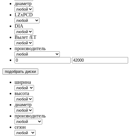
диаметр
LZxPCD
DIA
Вылет /ET
производитель
подобрать диски
ширина
высота
диаметр
производитель
сезон