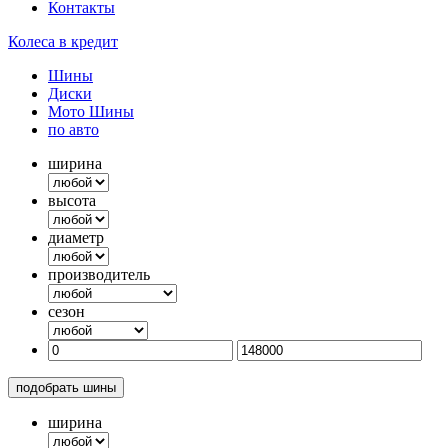
Контакты
Колеса в кредит
Шины
Диски
Мото Шины
по авто
ширина
высота
диаметр
производитель
сезон
подобрать шины
ширина