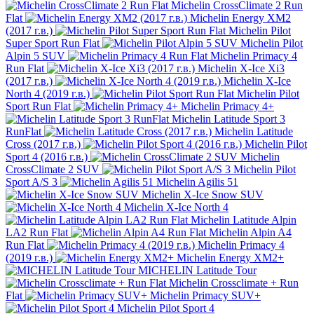
Michelin CrossClimate 2 Run
Flat
Michelin Energy XM2
(2017 г.в.)
Michelin Pilot
Super Sport Run Flat
Michelin Pilot
Alpin 5 SUV
Michelin Primacy 4
Run Flat
Michelin X-Ice Xi3
(2017 г.в.)
Michelin X-Ice
North 4 (2019 г.в.)
Michelin Pilot
Sport Run Flat
Michelin Primacy 4+
Michelin Latitude Sport 3
RunFlat
Michelin Latitude
Cross (2017 г.в.)
Michelin Pilot
Sport 4 (2016 г.в.)
Michelin
CrossClimate 2 SUV
Michelin Pilot
Sport A/S 3
Michelin Agilis 51
Michelin X-Ice Snow SUV
Michelin X-Ice North 4
Michelin Latitude Alpin
LA2 Run Flat
Michelin Alpin A4
Run Flat
Michelin Primacy 4
(2019 г.в.)
Michelin Energy XM2+
MICHELIN Latitude Tour
Michelin Crossclimate + Run
Flat
Michelin Primacy SUV+
Michelin Pilot Sport 4