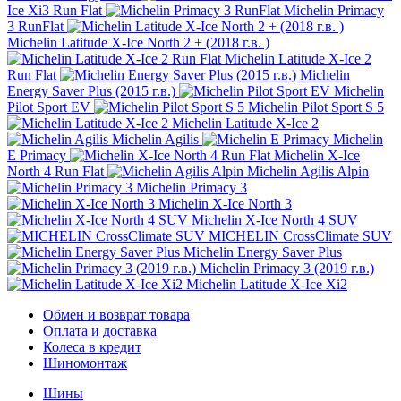
Ice Xi3 Run Flat
Michelin Primacy
3 RunFlat
Michelin Latitude X-Ice North 2 + (2018 г.в. )
Michelin Latitude X-Ice 2
Run Flat
Michelin
Energy Saver Plus (2015 г.в.)
Michelin
Pilot Sport EV
Michelin Pilot Sport S 5
Michelin Latitude X-Ice 2
Michelin Agilis
Michelin
E Primacy
Michelin X-Ice
North 4 Run Flat
Michelin Agilis Alpin
Michelin Primacy 3
Michelin X-Ice North 3
Michelin X-Ice North 4 SUV
MICHELIN CrossClimate SUV
Michelin Energy Saver Plus
Michelin Primacy 3 (2019 г.в.)
Michelin Latitude X-Ice Xi2
Обмен и возврат товара
Оплата и доставка
Колеса в кредит
Шиномонтаж
Шины