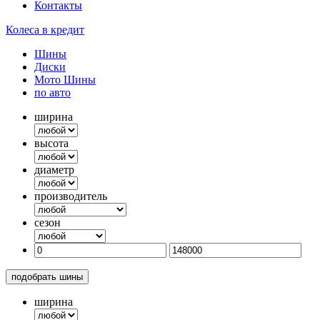
Контакты
Колеса в кредит
Шины
Диски
Мото Шины
по авто
ширина
высота
диаметр
производитель
сезон
подобрать шины
ширина