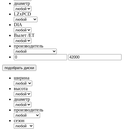
диаметр
LZxPCD
DIA
Вылет /ET
производитель
подобрать диски
ширина
высота
диаметр
производитель
сезон