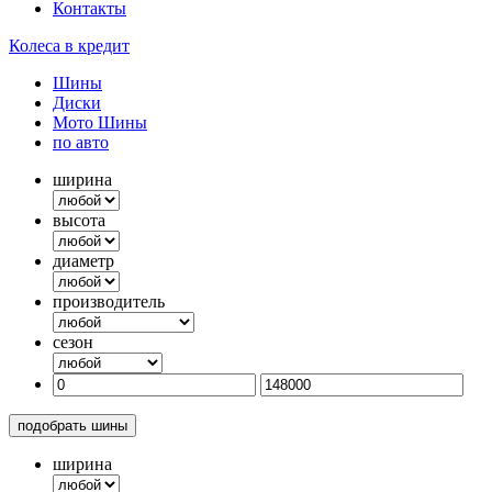
Контакты
Колеса в кредит
Шины
Диски
Мото Шины
по авто
ширина
высота
диаметр
производитель
сезон
подобрать шины
ширина