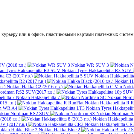
курьеру или в офисе, пластиковыми картами платежных систем V
V (2018 г.в.)
Nokian WR SUV 3
Nokian Tyres Hakkapeliitta R3 SUV
ta C3 (2017 г.в.)
Nokian Hakkapeliit
apeliitta R2 (2017 г.в.)
Nokian Ha
Nokian Hakka C2 (2016 г.в.)
Nokia
ordman RS2 SUV(2017 г.в.)
Nokian Hakkapeliitta 7
Nokian Nord
015 г.в.)
Nokian Hakkapeliitta R R
n WR A4
Nokian Tyres Hakkapelii
okian Nordman RS2 SUV
Nokian Nordman 
(2018 г.в.)
Nokian Hakkapeliitta 
UV (2017 г.в.)
Nokian Hakkapeliitta CR
Nokian Hakka Blue 2