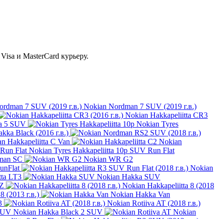
isa и MasterCard курьеру.
Nokian Nordman 7 SUV (2019 г.в.)
Nokian Hakkapeliitta CR3
ta 5 SUV
Nokian Tyres
kka Black (2016 г.в.)
n Hakkapeliitta C Van
Nokian
Nokian Tyres Hakkapeliitta 10p SUV Run Flat
man SC
Nokian WR G2
unFlat
Nokian
tta LT3
Nokian Hakka SUV
SZ
Nokian Hakkapeliitta 8 (2018
8 (2013 г.в.)
Nokian Hakka Van
3
Nokian Rotiiva AT (2018 г.в.)
Nokian Hakka Black 2 SUV
Nokian