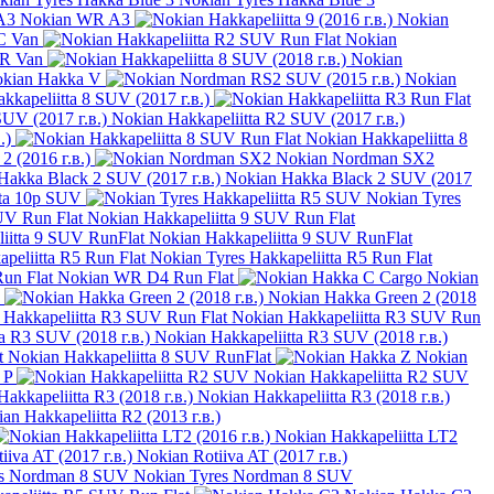
Nokian WR A3
Nokian
C Van
Nokian
CR Van
Nokian
kian Hakka V
Nokian
kkapeliitta 8 SUV (2017 г.в.)
Nokian Hakkapeliitta R2 SUV (2017 г.в.)
.)
Nokian Hakkapeliitta 8
2 (2016 г.в.)
Nokian Nordman SX2
Nokian Hakka Black 2 SUV (2017
tta 10p SUV
Nokian Tyres
Nokian Hakkapeliitta 9 SUV Run Flat
Nokian Hakkapeliitta 9 SUV RunFlat
Nokian Tyres Hakkapeliitta R5 Run Flat
Nokian WR D4 Run Flat
Nokian
Nokian Hakka Green 2 (2018
Nokian Hakkapeliitta R3 SUV Run
Nokian Hakkapeliitta R3 SUV (2018 г.в.)
Nokian Hakkapeliitta 8 SUV RunFlat
Nokian
 P
Nokian Hakkapeliitta R2 SUV
Nokian Hakkapeliitta R3 (2018 г.в.)
an Hakkapeliitta R2 (2013 г.в.)
Nokian Hakkapeliitta LT2
Nokian Rotiiva AT (2017 г.в.)
Nokian Tyres Nordman 8 SUV