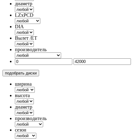
диаметр
LZxPCD
DIA
Вылет /ET
производитель
подобрать диски
ширина
высота
диаметр
производитель
сезон