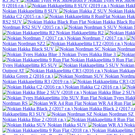
R3 SUV
Nokian Tyres WR Snow
9 (2016 г.в.)
Nokian Hakka
Nokian Hakkapeliitta 8 SUV
Nokian Hakk
Hakka C2 (2015 г.в.)
Nokian Hakk
RS2 SUV
Nokian Hakka Black Run
Nordman RS2 SUV (2015 г.в.)
Nokian
Nokian Hakkapeliitta R2
Nokian Nordman 7 (2017 г.в.)
Nokian Nordman SZ2
Nokia
Nokian Hakka Black SUV
Nokian Nordma
Nokian Tyres Hakka Blue 3
Nokian Hakkapeliitta 9 Run Flat
Tyres Hakkapeliitta R5 SUV
Nokian
Outpost AT
Nokian Hakkapel
Hakka Green 2 (2016 г.в.)
Nokian Nordm
Nokian Hakkapeliitta R3 (2019 г.в.)
Nokian Hakka C2 (2016 г.в.)
Nokian Hakka Blue 2 SUV 
Nokian Tyres Hakk
Nordman RS
Nokian WR A4 Run Flat
Nokian Hakka Black 2 (2017 г.
Hakkapeliitta R3 SUV
Nokian Nordman SZ
Nokian Hakka Blue 2 (2018 г.в.)
Nokian Hakka SUV
Noki
Nokian Hakkapeliitta 9