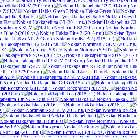
proof P
Nokian Tyres Hakka Bl
peliitta 8 SUV (2019 г.в.)
Nok
a Z SUV
Nokian Hakka Green 3
apeliitta 8 RunFlat
Nokian Tyres Ha
 Flat
Nokian Hakkapeliitta C3 
 Nordman S SUV
Nokian Nordman
Nokian Hakka Blue 2 (2016 г.в.)
Nokian Rotiiva AT (2018 г.в.)
n Hakkapeliitta LT2 (2016 г.в.)
n SC
Nokian Nordman 5 SUV
Nokian Hakkapeliitta 9 SUV (2017 г
Nokian Hakkapeliitta R2 
 Hakkapeliitta 5 SUV
Nokian Hakk
iitta CR3 (2016 г.в.)
Nokian Hakk
an SUV
Nokian Hakkapeli
Nokian Hakkapeliitta CR3 (2015 г.в.)
Nokian Rockproof (2017 г.в.)
(2018 г.в.)
Nokian Hakkapeliitta
apeliitta 10p SUV Run Flat
Nokian Hakka C2
Nokian Hakka Black (2016 г.в.)
в.)
Nokian Nordman RS2 SU
Nokian Hakkapeliitta 9
Nokian Hakkapeliitta 8 Run Flat
Nokian 
an WR A3
Nokian Rockproof
 Run Flat (2018 г.в.)
Nokian Rotiiva 