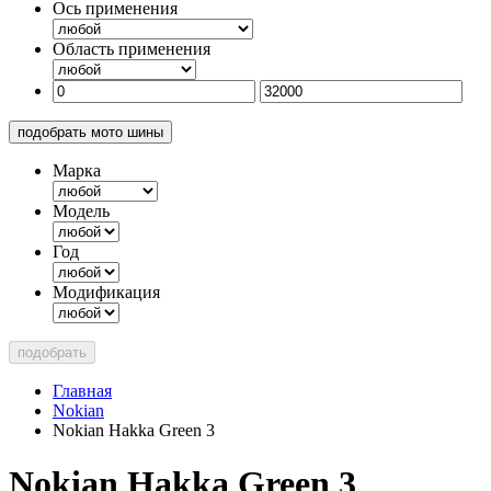
Ось применения
Область применения
подобрать мото шины
Марка
Модель
Год
Модификация
подобрать
Главная
Nokian
Nokian Hakka Green 3
Nokian Hakka Green 3