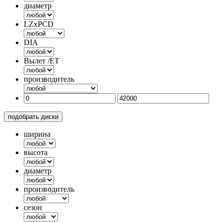
диаметр
LZxPCD
DIA
Вылет /ET
производитель
подобрать диски
ширина
высота
диаметр
производитель
сезон