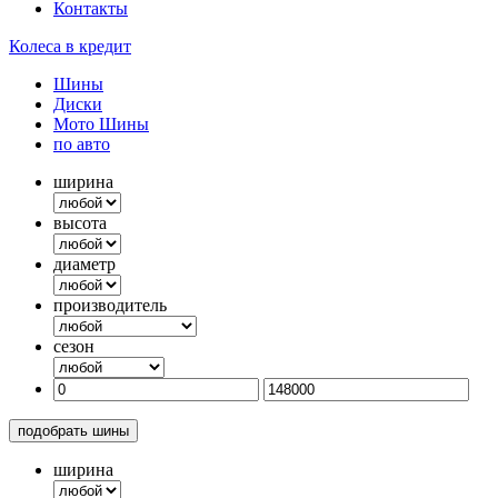
Контакты
Колеса в кредит
Шины
Диски
Мото Шины
по авто
ширина
высота
диаметр
производитель
сезон
подобрать шины
ширина