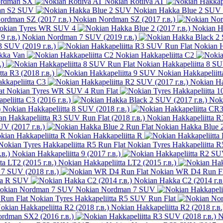
ordman SX
Nokian Rotiiva AT
an S2 SUV
Nokian Hakka Blue 2 SUV
Nokian Nordman SZ (2017 г.в.)
okian Tyres WR SUV 4
Nokian Ha
Nokian Nordman 7 SUV (2019 г.в.)
3 SUV (2019 г.в.)
Nokian H
kka Van
Nokian Hakkapeliitta C2
.)
Nokian Hakkapeliitta 8 S
ta R3 (2018 г.в.)
Nokian Hakkapeliit
kkapeliitta C3
Nokian Ha
Nokian Tyres WR SUV 4 Run Flat
eliitta C3 (2016 г.в.)
Nok
Nokian Hakkapeliitta 8 SUV (2018 г.в.)
Nokian Hakkapeliitta R
UV (2017 г.в.)
Nokian Hakka Blue 2
Nokian Hakkapeliitta R
Nokian Tyres Hakkapeliitta R
Nokian Hakkapeliitta 9 (2017 г.в.)
Nokian Hakkapeliitta LT2 (2015 г.в.)
7 SUV (2018 г.в.)
Nokian WR D4 Run Fl
tta R SUV
Nokian Hakka C2 (2014 г.в
Nokian Nordman 7 SUV
Nokian Tyres Hakkapeliitta R5 SUV Run Flat
Nokian Hakkapeliitta R2 (2018 г.в.
rdman SX2 (2016 г.в.)
N