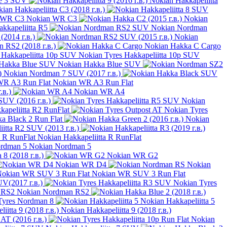
ue 3 SUV
Nokian Hakkapeliitta
ian Hakkapeliitta C3 (2018 г.в.)
Nokian WR C3
Nokian
kkapeliitta R5
Nokian Nordman
(2014 г.в.)
Nokian
 RS2 (2018 г.в.)
Nokian Hakka C Cargo
Nokian Tyres Hakkapeliitta 10p SUV
Nokian Hakka Blue SUV
Nokian Nordman 7 SUV (2017 г.в.)
Nokian WR A3 Run Flat
.в.)
Nokian WR A4
SUV (2016 г.в.)
Nokian
apeliitta R2 RunFlat
Nokian Tyres
a Black 2 Run Flat
Nokian
itta R2 SUV (2013 г.в.)
Nokian Hakkapeliitta R RunFlat
Nokian Nordman 5
 8 (2018 г.в.)
Nokian WR G2
Nokian WR D4
Nokian
Nokian WR SUV 3 Run Flat
V(2017 г.в.)
Nokian Tyres
Nokian Nordman RS2
Tyres Nordman 8
Nokian Hakkapeliitta 5
Nokian Hakkapeliitta 9 (2018 г.в.)
AT (2016 г.в.)
Nokian